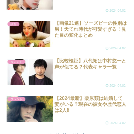
2024.04.02
【画像21選】ソーズビーの性別は
話題
男！天てれ時代が可愛すぎる！見
た目の変化まとめ
2024.04.02
【比較検証】八代拓は中村悠一と
タレント
声が似てる？代表キャラ一覧
2024.04.02
【2024最新】栗原類は結婚して
タレント
妻がいる？現在の彼女や歴代恋人
は2人⁉︎
2024.04.02