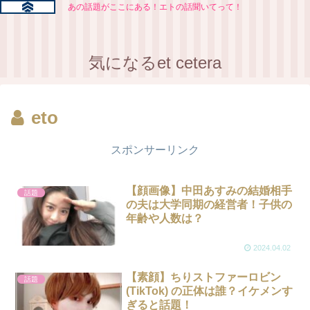
あの話題がここにある！エトの話聞いてって！
気になるet cetera
eto
スポンサーリンク
【顔画像】中田あすみの結婚相手
話題
の夫は大学同期の経営者！子供の
年齢や人数は？
2024.04.02
【素顔】ちりストファーロビン
話題
(TikTok) の正体は誰？イケメンす
ぎると話題！