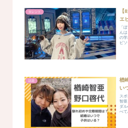
【
タレント
エ
「ぼ
んは
の学
ピソ
楢
話題
い
スポ
智亜
ダル
べて
ょう