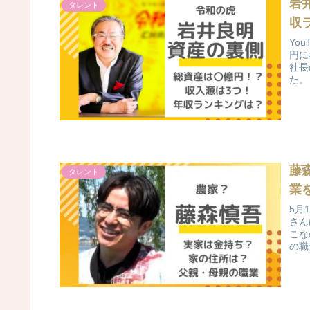
岩
タレント
収
Yo
円に
社長
た。
藤
タレント
業
5月
さん
こな
の職