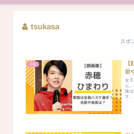
tsukasa
スポ
【
話題
前
女子
ん。
妹は
す。
の名