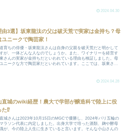
2024.04.30
理由3選】坂東龍汰の父は破天荒で実家は金持ち？母
はユニークで陶芸家！
道育ちの俳優・坂東龍汰さんは自身の父親を破天荒だと明かして
すが、一体どんな人なのでしょうか。また、ワイナリーを経営す
東さんの実家が金持ちだといわれている理由も検証しました。母
ユニークな方で陶芸家だといわれています。ここでは、坂東さん
親と実家が金持ちの噂をご紹介していきます。
2024.04.28
山直城のwiki経歴！農大で学部が醸造科で陸上に役
た⁉︎
直城さんは2023年10月15日のMGCで優勝し、2024年パリ五輪の
マラソン代表に内定しました。出身大学で培った酒類、麹や酵母
識が、今の陸上人生に生きていると言います。そんな小山さんの