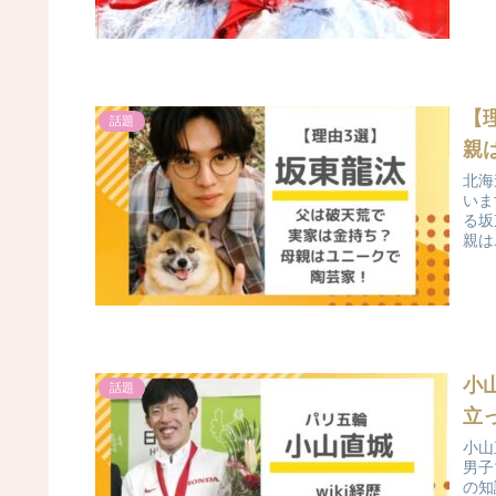
【
話題
親
北海
いま
る坂
親は
の両
小
話題
立っ
小山
男子
の知