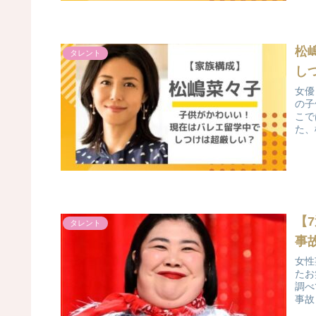
松
タレント
し
女優
の子
こで
た、
す。
届け
【
タレント
事
女性
たお
調べ
事故