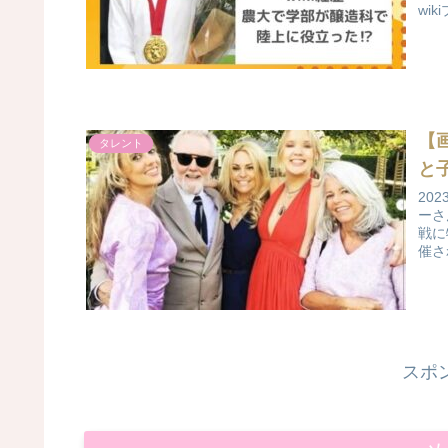
wi
陸上
【
タレント
と
20
ーさ
戦に
催さ
供に
スポ