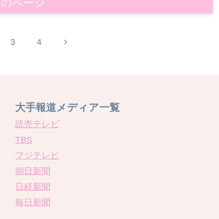
次のページ
3
4
大手報道メディア一覧
読売テレビ
TBS
フジテレビ
朝日新聞
日経新聞
毎日新聞