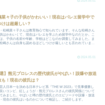
2024.05.01
嶋菜々子の子供がかわいい！現在はバレエ留学中で
つけは超厳しい？
・松嶋菜々子さんは教育熱心で知られています。そんな松嶋さん
供はかわいくて、現在はバレエを学ぶため留学中なのだとか。こ
は、子供の名前や年齢、学校はどこなのか調査してみました。ま
松嶋さんは自身も認めるほどしつけが厳しいとも言われていま
そこで、子育てエピソードにはどんなものがあるのかも併せてお
します。
2024.05.01
7選】熊元プロレスの歴代彼氏がやばい！誤爆や放送
故も！現在の彼氏は？
芸人日本一を決める日本テレビ系『THE W 2023』で見事優勝し
笑いコンビ、紅しょうが・熊元プロレスさんの彼氏関係について
てみました。やばいと噂の歴代彼氏とのエピソードや誤爆・放送
・現在の彼氏はいるのかについて検証し、ご紹介します。