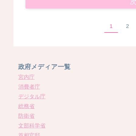
1
2
政府メディア一覧
宮内庁
消費者庁
デジタル庁
総務省
防衛省
文部科学省
首相官邸