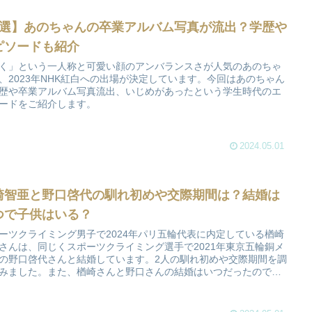
8選】あのちゃんの卒業アルバム写真が流出？学歴や
ピソードも紹介
く」という一人称と可愛い顔のアンバランスさが人気のあのちゃ
、2023年NHK紅白への出場が決定しています。今回はあのちゃん
歴や卒業アルバム写真流出、いじめがあったという学生時代のエ
ードをご紹介します。
2024.05.01
崎智亜と野口啓代の馴れ初めや交際期間は？結婚は
つで子供はいる？
ーツクライミング男子で2024年パリ五輪代表に内定している楢崎
さんは、同じくスポーツクライミング選手で2021年東京五輪銅メ
の野口啓代さんと結婚しています。2人の馴れ初めや交際期間を調
みました。また、楢崎さんと野口さんの結婚はいつだったのでし
か。2023年に誕生したばかりの子供もご紹介します。