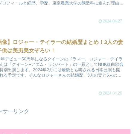
kiプロフィールと経歴、学歴、東京農業大学の醸造科に進んだ理由や
で役に立ったエピソードをご紹介します。
2024.04.27
画像】ロジャー・テイラーの結婚歴まとめ！3人の妻
子供は美男美女ぞろい！
23年デビュー50周年になるクイーンのドラマー、ロジャー・テイラ
んは「クイーン+アダム・ランバート」の一員としてNHK紅白歌合
特別出演します。2024年2月には最後とも噂される日本公演も開
れる予定です。そんなロジャーさんの結婚歴、3人の妻と5人の子
ついてご案内します。
2024.04.26
ンサーリンク