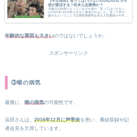
【中止理由】笑ってはいけない2024(2025) ガキ
使が復活する？松本人志復帰か？
大晦日の恒例となっているガキ使の「笑ってはいけない」
が2022年-2023年も中止と発表されました。笑って年が
越せるということで圧倒的視聴率を誇る人気番組が今年も
中止ということで落胆の声が聞かれます。代わりの番組が
ありますが、これじゃない感が否めません。一体なぜ中止
なのか、また復活の可能性はあるのか調査しました。
年齢的な要因も大きい
のではないでしょうか。
スポンサーリンク
③喉の病気
最後に、
喉の病気
の可能性です。
浜田さんは、
2016年12月に声帯炎
を患い、番組収録や記
者会見を欠席しています。