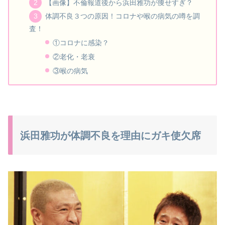
【画像】不倫報道後から浜田雅功が痩せすぎ？
体調不良３つの原因！コロナや喉の病気の噂を調
査！
①コロナに感染？
②老化・老衰
③喉の病気
浜田雅功が体調不良を理由にガキ使欠席