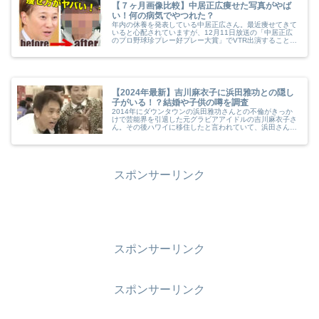
【７ヶ月画像比較】中居正広痩せた写真がやば
い！何の病気でやつれた？
年内の休養を発表している中居正広さん。最近痩せてきて
いると心配されていますが、12月11日放送の「中居正広
のプロ野球珍プレー好プレー大賞」でVTR出演することに
なり、その映像に衝撃が走っています。痩せたというレベ
ルではなく完全に病気でやつれています。ここ半年間の中
居さんの顔の変化や、何の病気が原因なのかお伝えしま
す。
【2024年最新】吉川麻衣子に浜田雅功との隠し
子がいる！？結婚や子供の噂を調査
2014年にダウンタウンの浜田雅功さんとの不倫がきっか
けで芸能界を引退した元グラビアアイドルの吉川麻衣子さ
ん。その後ハワイに移住したと言われていて、浜田さんと
の隠し子がいるという噂があります。気になる子供の画像
とは？また吉川さんは現在結婚して子供がいるのでしょう
か。噂の真相を調査しました。
スポンサーリンク
スポンサーリンク
スポンサーリンク