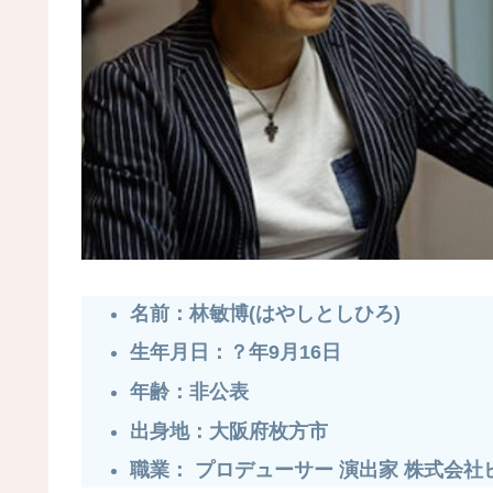
名前：林敏博(はやしとしひろ)
生年月日：？年9月16日
年齢：非公表
出身地：大阪府枚方市
職業： プロデューサー 演出家 株式会