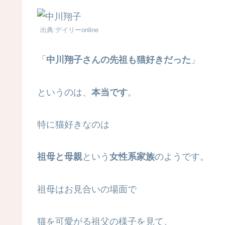
出典:デイリーonline
「
中川翔子さんの先祖も猫好きだった
」
というのは、
本当です
。
特に猫好きなのは
祖母と母親
という
女性系家族
のようです。
祖母はお見合いの場面で
猫を可愛がる祖父の様子を見て、