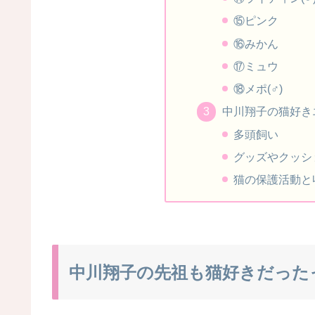
⑮ピンク
⑯みかん
⑰ミュウ
⑱メポ(♂)
中川翔子の猫好き
多頭飼い
グッズやクッシ
猫の保護活動と
中川翔子の先祖も猫好きだった