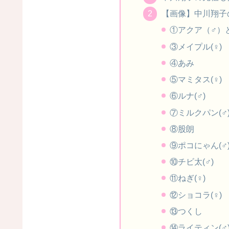
【画像】中川翔子
①アクア（♂）
③メイプル(♀)
④あみ
⑤マミタス(♀)
⑥ルナ(♂)
⑦ミルクパン(♂
⑧股朗
⑨ポコにゃん(♂
⑩チビ太(♂)
⑪ねぎ(♀)
⑫ショコラ(♀)
⑬つくし
⑭ライティン(♂