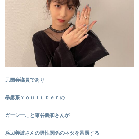
元国会議員であり
暴露系ＹｏｕＴｕｂｅｒの
ガーシーこと東谷義和さんが
浜辺美波さんの男性関係のネタを暴露する