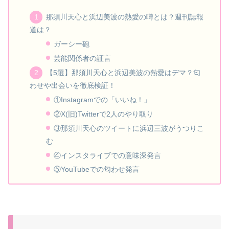
那須川天心と浜辺美波の熱愛の噂とは？週刊誌報
道は？
ガーシー砲
芸能関係者の証言
【5選】那須川天心と浜辺美波の熱愛はデマ？匂
わせや出会いを徹底検証！
①Instagramでの「いいね！」
②X(旧)Twitterで2人のやり取り
③那須川天心のツイートに浜辺三波がうつりこ
む
④インスタライブでの意味深発言
⑤YouTubeでの匂わせ発言