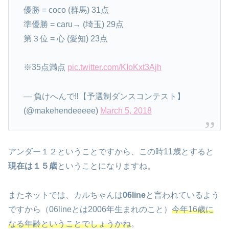
優勝 = coco (群馬) 31点
準優勝 = caru→ (埼玉) 29点
第３位 = 心 (愛知) 23点
※35点満点
pic.twitter.com/KIoKxt3Ajh
— 負けへんで‼︎【予選制ダンスコンテスト】
(@makehendeeeee)
March 5, 2018
アンダー１２ということですから、この時11歳とすると
現在は１５歳
ということになりますね。
またネットでは、カルちゃんは
06line
と言われているよう
ですから（06lineとは2006年生まれのこと）
今年16歳に
なる年齢ということでしょうかね
。