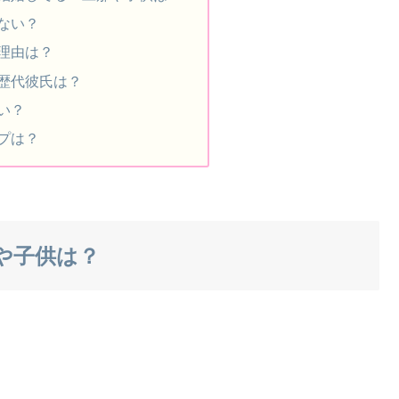
ない？
理由は？
歴代彼氏は？
い？
プは？
や子供は？