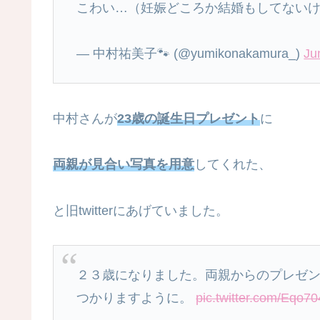
こわい…（妊娠どころか結婚もしてない
— 中村祐美子🐾 (@yumikonakamura_)
Ju
中村さんが
23歳の誕生日プレゼント
に
両親が見合い写真を用意
してくれた、
と旧twitterにあげていました。
２３歳になりました。両親からのプレゼ
つかりますように。
pic.twitter.com/Eqo7